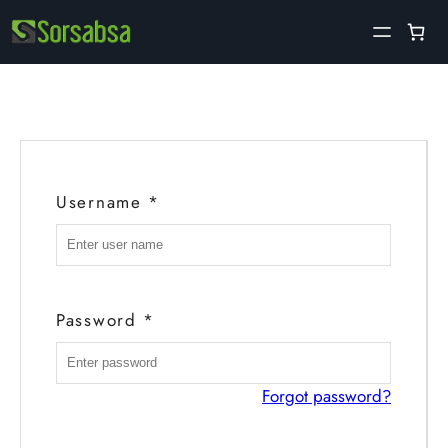
Saltar
al
contenido
Username
*
Password
*
Forgot password?