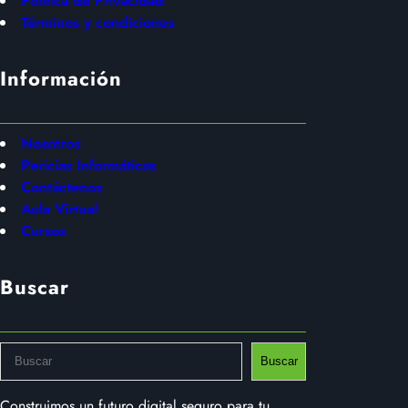
Política de Privacidad
Términos y condiciones
Información
Nosotros
Pericias Informáticas
Contáctenos
Aula Virtual
Cursos
Buscar
S
Buscar
e
a
Construimos un futuro digital seguro para tu